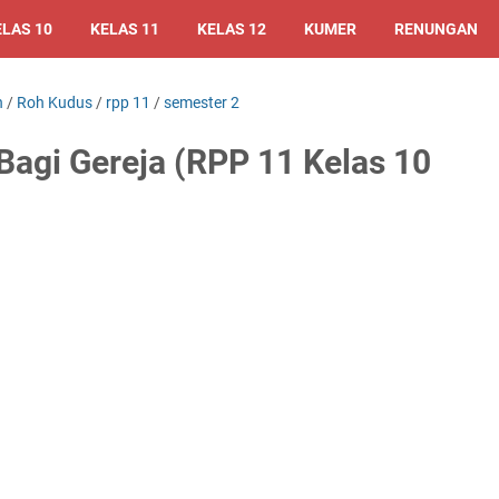
ELAS 10
KELAS 11
KELAS 12
KUMER
RENUNGAN
h
/
Roh Kudus
/
rpp 11
/
semester 2
agi Gereja (RPP 11 Kelas 10