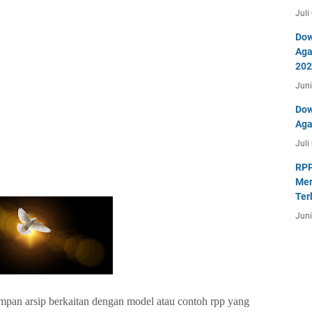
Juli
Dow
Aga
202
Juni
Dow
Aga
Juli
RPP
Mer
Ter
Juni
impan arsip berkaitan dengan model atau contoh rpp yang