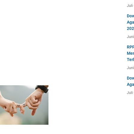
Juli
Dow
Aga
202
Juni
RPP
Mer
Ter
Juni
Dow
Aga
Juli