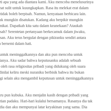
 apa yang ada diantara kami. Aku mencoba menelusurinya
at sulit untuk kuungkapkan. Rasa itu melekat erat dalam
 tidak boleh berpisah. Namun, kenyataan berbicara lain.
ak mungkin disatukan. Kadang aku berpikir mungkin
mikat. Dapatkah kita satu dalam keanekaan? Ataukah
isah? Serentetan pertanyaan berkecamuk dalam jiwaku,
n. Aku terus bergulat dengan pikiranku sendiri antara
 bersemi dalam hati.
 untuk meninggalkannya dan aku pun mencoba untuk
padanya. Aku sadar bahwa keputusanku adalah sebuah
leh rasa religiositas pribadi yang didukung oleh suara
inilai keliru meski nuraniku berbisik bahwa itu bukan
lagi selain aku mengambil keputusan untuk meninggalkannya
ru pun kubuka. Aku menjalin kasih dengan pribadi yang
tian padaku. Hari-hari kulalui bersamanya. Rasanya dia tak
j dia dan aku mempunyai latar keyakinan yang sama. Dia