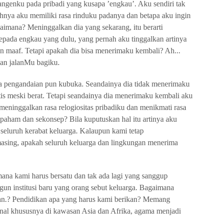
angenku pada pribadi yang kusapa ’engkau’. Aku sendiri tak
hnya aku memiliki rasa rinduku padanya dan betapa aku ingin
aimana? Meninggalkan dia yang sekarang, itu berarti
pada engkau yang dulu, yang pernah aku tinggalkan artinya
 maaf. Tetapi apakah dia bisa menerimaku kembali? Ah...
kan jalanMu bagiku.
a pengandaian pun kubuka. Seandainya dia tidak menerimaku
tis meski berat. Tetapi seandainya dia menerimaku kembali aku
eninggalkan rasa relogiositas pribadiku dan menikmati rasa
epaham dan sekonsep? Bila kuputuskan hal itu artinya aku
seluruh kerabat keluarga. Kalaupun kami tetap
sing, apakah seluruh keluarga dan lingkungan menerima
na kami harus bersatu dan tak ada lagi yang sanggup
un institusi baru yang orang sebut keluarga. Bagaimana
an.? Pendidikan apa yang harus kami berikan? Memang
nal khususnya di kawasan Asia dan Afrika, agama menjadi