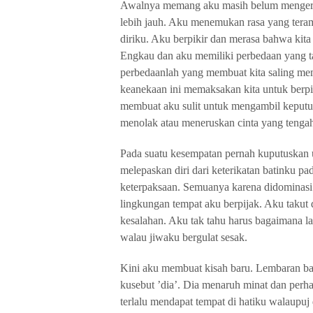
Awalnya memang aku masih belum mengerti
lebih jauh. Aku menemukan rasa yang teram
diriku. Aku berpikir dan merasa bahwa kita
Engkau dan aku memiliki perbedaan yang t
perbedaanlah yang membuat kita saling me
keanekaan ini memaksakan kita untuk berp
membuat aku sulit untuk mengambil keputusa
menolak atau meneruskan cinta yang tengah
Pada suatu kesempatan pernah kuputuskan
melepaskan diri dari keterikatan batinku 
keterpaksaan. Semuanya karena didominasi o
lingkungan tempat aku berpijak. Aku takut d
kesalahan. Aku tak tahu harus bagaimana 
walau jiwaku bergulat sesak.
Kini aku membuat kisah baru. Lembaran ba
kusebut ’dia’. Dia menaruh minat dan perha
terlalu mendapat tempat di hatiku walaupu