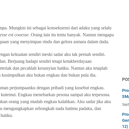
mpa. Mungkin ini sebagai konsekuensi dari adaku yang selalu
esse est cooesse
. Orang lain itu tentu banyak. Namun mengapa
mpaan yang menyimpan rindu dan gelora asmara dalam dada.
ngan kekuatan sendiri meski sadar aku tak pernah sendiri.
alan. Berjuang hadapi sendiri tetapi ketakberdayaan
rteriak dan pecahlah kesunyian hatiku. Namun aku tetaplah
a kusimpulkan aku bukan engkau dan bukan pula dia.
PO
laman perjumpaanku dengan pribadi yang kusebut engkau.
Pro
ang kutemui. Engkau menebarkan pesona sampai aku terpesona.
SMA
kan orang yang mudah engkau kalahkan. Aku sadar jika aku
Sep
au mengungkapkan sebongkah nada hatimu padaku, dan
Pro
 hatiku.
Gen
12)