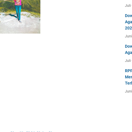
Juli
Dow
Aga
202
Juni
Dow
Aga
Juli
RPP
Mer
Ter
Juni