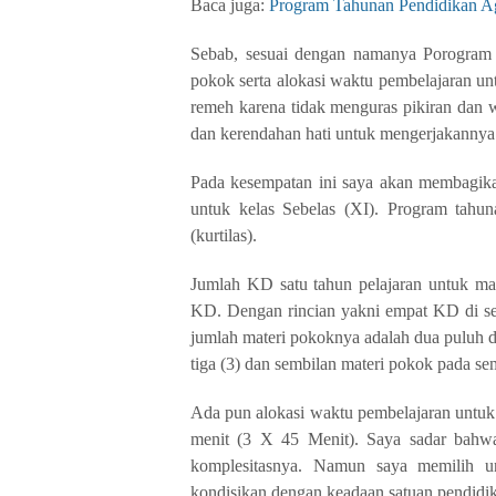
Baca juga:
Program Tahunan Pendidikan 
Sebab, sesuai dengan namanya Porogram t
pokok serta alokasi waktu pembelajaran unt
remeh karena tidak menguras pikiran dan w
dan kerendahan hati untuk mengerjakannya 
Pada kesempatan ini saya akan membagikan
untuk kelas Sebelas (XI). Program tahun
(kurtilas).
Jumlah KD satu tahun pelajaran untuk mat
KD. Dengan rincian yakni empat KD di sem
jumlah materi pokoknya adalah dua puluh du
tiga (3) dan sembilan materi pokok pada se
Ada pun alokasi waktu pembelajaran untuk 
menit (3 X 45 Menit). Saya sadar bahwa
komplesitasnya. Namun saya memilih u
kondisikan dengan keadaan satuan pendidik