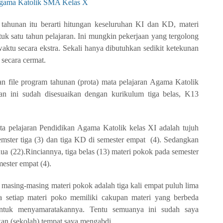
Agama Katolik SMA Kelas X
ahunan itu berarti hitungan keseluruhan KI dan KD, materi
uk satu tahun pelajaran. Ini mungkin pekerjaan yang tergolong
aktu secara ekstra. Sekali hanya dibutuhkan sedikit ketekunan
secara cermat.
 file program tahunan (prota) mata pelajaran Agama Katolik
an ini sudah disesuaikan dengan kurikulum tiga belas, K13
a pelajaran Pendidikan Agama Katolik kelas XI adalah tujuh
ster tiga (3) dan tiga KD di semester empat (4). Sedangkan
a (22).Rinciannya, tiga belas (13) materi pokok pada semester
mester empat (4).
masing-masing materi pokok adalah tiga kali empat puluh lima
 setiap materi poko memiliki cakupan materi yang berbeda
ntuk menyamaratakannya. Tentu semuanya ini sudah saya
an (sekolah) tempat saya mengabdi.