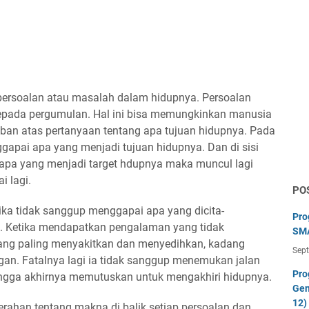
persoalan atau masalah dalam hidupnya. Persoalan
pada pergumulan. Hal ini bisa memungkinkan manusia
aban atas pertanyaan tentang apa tujuan hidupnya. Pada
gapai apa yang menjadi tujuan hidupnya. Dan di sisi
apa yang menjadi target hdupnya maka muncul lagi
i lagi.
PO
ka tidak sanggup menggapai apa yang dicita-
Pro
. Ketika mendapatkan pengalaman yang tidak
SMA
g paling menyakitkan dan menyedihkan, kadang
Sep
gan. Fatalnya lagi ia tidak sanggup menemukan jalan
Pro
hingga akhirnya memutuskan untuk mengakhiri hidupnya.
Gen
12)
rahan tentang makna di balik setiap persoalan dan