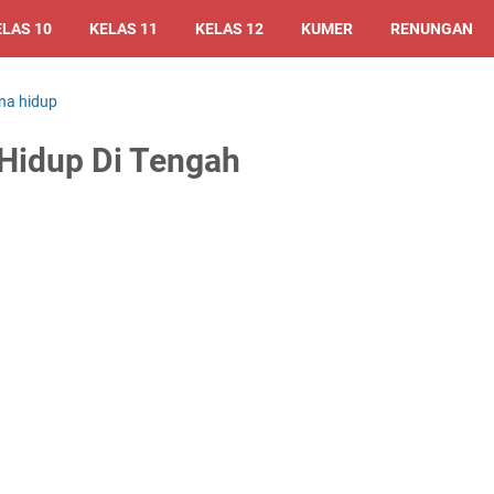
ELAS 10
KELAS 11
KELAS 12
KUMER
RENUNGAN
na hidup
idup Di Tengah