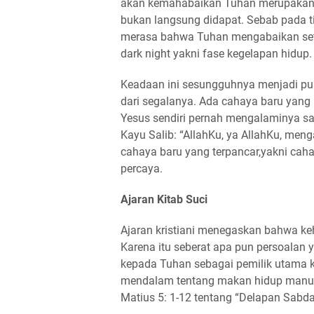
akan kemahabaikan Tuhan merupakan ja
bukan langsung didapat. Sebab pada tit
merasa bahwa Tuhan mengabaikan seti
dark night yakni fase kegelapan hidup
Keadaan ini sesungguhnya menjadi punc
dari segalanya. Ada cahaya baru yang b
Yesus sendiri pernah mengalaminya sa
Kayu Salib: “AllahKu, ya AllahKu, me
cahaya baru yang terpancar,yakni cah
percaya.
Ajaran Kitab Suci
Ajaran kristiani menegaskan bahwa k
Karena itu seberat apa pun persoalan 
kepada Tuhan sebagai pemilik utama k
mendalam tentang makan hidup manusia
Matius 5: 1-12 tentang “Delapan Sabda 