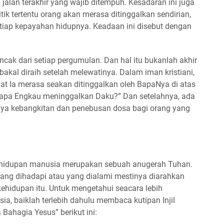
lan terakhir yang wajib ditempuh. Kesadaran ini juga
ik tertentu orang akan merasa ditinggalkan sendirian,
ap kepayahan hidupnya. Keadaan ini disebut dengan
.
ak dari setiap pergumulan. Dan hal itu bukanlah akhir
akal diraih setelah melewatinya. Dalam iman kristiani,
at Ia merasa seakan ditinggalkan oleh BapaNya di atas
ngapa Engkau meninggalkan Daku?” Dan setelahnya, ada
aya kebangkitan dan penebusan dosa bagi orang yang
ehidupan manusia merupakan sebuah anugerah Tuhan.
yang dihadapi atau yang dialami mestinya diarahkan
ehidupan itu. Untuk mengetahui seacara lebih
, baiklah terlebih dahulu membaca kutipan Injil
Bahagia Yesus” berikut ini: