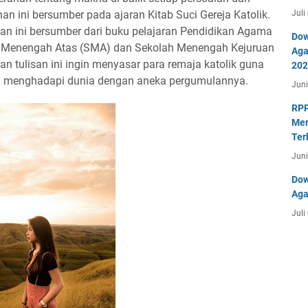
an ini bersumber pada ajaran Kitab Suci Gereja Katolik.
Juli
san ini bersumber dari buku pelajaran Pendidikan Agama
Dow
lah Menengah Atas (SMA) dan Sekolah Menengah Kejuruan
Aga
n tulisan ini ingin menyasar para remaja katolik guna
202
m menghadapi dunia dengan aneka pergumulannya.
Juni
RPP
Mer
Ter
Juni
Dow
Aga
Juli